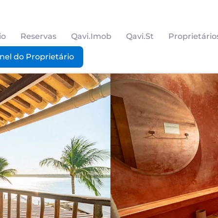
io
Reservas
Qavi.Imob
Qavi.St
Proprietário
nel do Proprietário