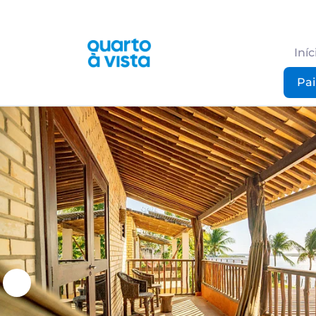
Iníc
Pai