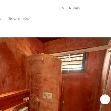
ES
Login
s
Sobre nós