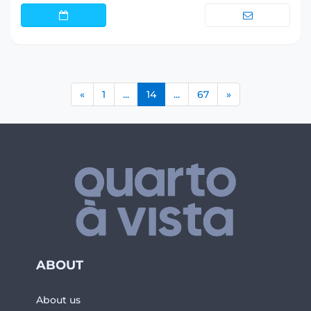
(current)
«
1
...
14
...
67
»
ABOUT
About us