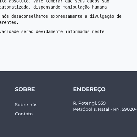
ilo absoluto. Vale lembrar que seus dados são 
automatizada, dispensando manipulação humana.
 nós desaconselhamos expressamente a divulgação de 
arentes.
vacidade serão devidamente informadas neste 
SOBRE
ENDEREÇO
R. Potengi, 539
Sobre nós
Petrópolis, Natal - RN, 59020
Contato