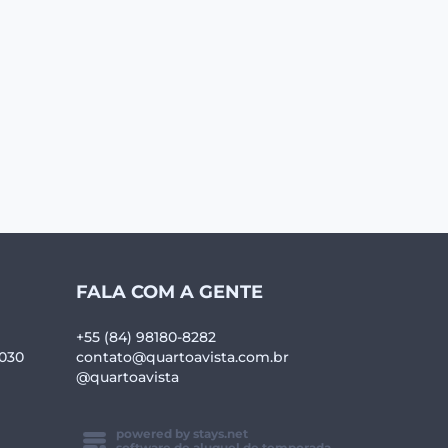
FALA COM A GENTE
+55 (84) 98180-8282
-030
contato@quartoavista.com.br
@quartoavista
powered by stays.net
software de aluguel de temporada