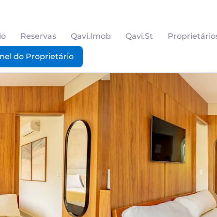
io
Reservas
Qavi.Imob
Qavi.St
Proprietário
nel do Proprietário