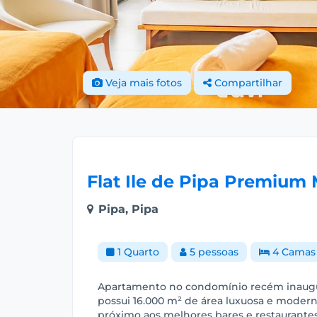
Veja mais fotos
Compartilhar
Flat Ile de Pipa Premium
Pipa, Pipa
1 Quarto
5 pessoas
4 Camas
Apartamento no condomínio recém inaugur
possui 16.000 m² de área luxuosa e moderna
próximo aos melhores bares e restaurantes 