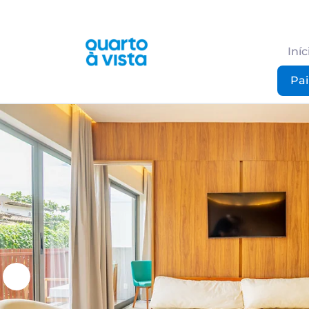
Iníc
Pai