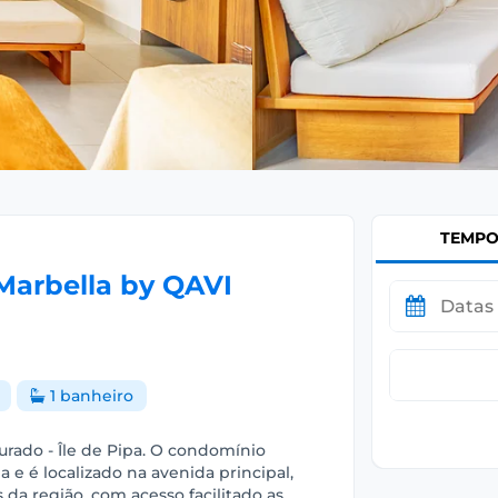
TEMP
 Marbella by QAVI
1 banheiro
ado - Île de Pipa. O condomínio
 e é localizado na avenida principal,
da região, com acesso facilitado as