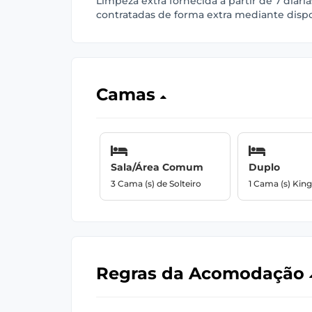
Limpeza extra fornecida a partir de 7 diári
contratadas de forma extra mediante disp
Camas
Sala/Área Comum
Duplo
3 Cama (s) de Solteiro
1 Cama (s) King
Regras da Acomodação