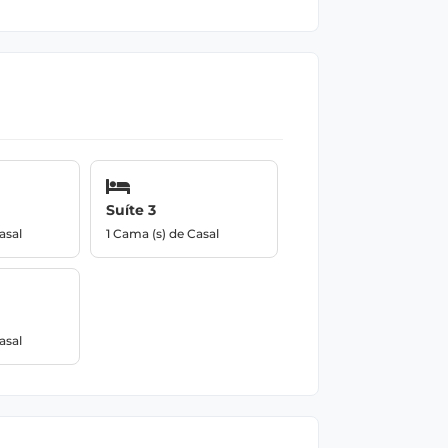
Suíte 3
asal
1 Cama (s) de Casal
asal