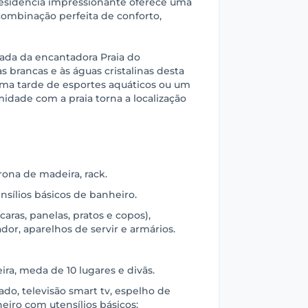
residência impressionante oferece uma
combinação perfeita de conforto,
ada da encantadora Praia do
as brancas e às águas cristalinas desta
, uma tarde de esportes aquáticos ou um
midade com a praia torna a localização
trona de madeira, rack.
ensílios básicos de banheiro.
caras, panelas, pratos e copos),
cador, aparelhos de servir e armários.
eira, meda de 10 lugares e divãs.
nado, televisão smart tv, espelho de
eiro com utensílios básicos;