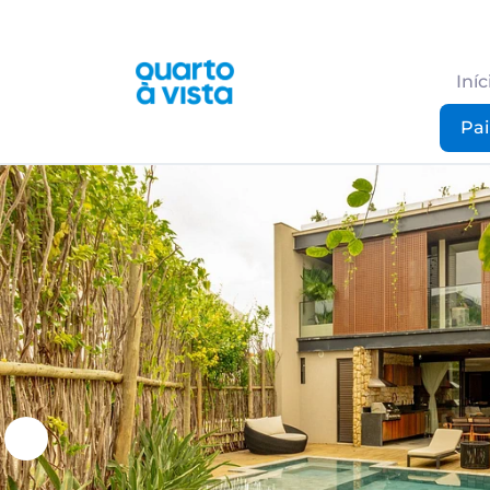
Iníc
Pai