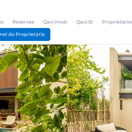
io
Reservas
Qavi.Imob
Qavi.St
Proprietário
nel do Proprietário