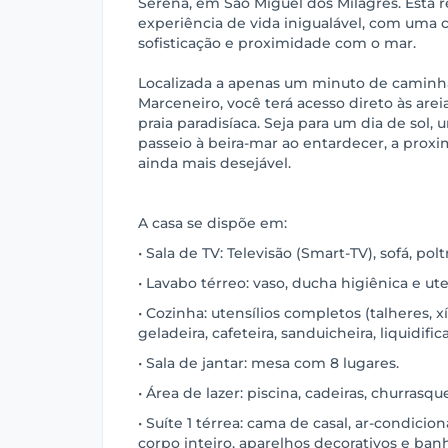
Serena, em São Miguel dos Milagres. Esta 
experiência de vida inigualável, com uma 
sofisticação e proximidade com o mar.
Localizada a apenas um minuto de caminh
Marceneiro, você terá acesso direto às arei
praia paradisíaca. Seja para um dia de sol
passeio à beira-mar ao entardecer, a proxi
ainda mais desejável.
A casa se dispõe em:
• Sala de TV: Televisão (Smart-TV), sofá, pol
• Lavabo térreo: vaso, ducha higiênica e ut
• Cozinha: utensílios completos (talheres, xí
geladeira, cafeteira, sanduicheira, liquidifi
• Sala de jantar: mesa com 8 lugares.
• Área de lazer: piscina, cadeiras, churrasqu
• Suíte 1 térrea: cama de casal, ar-condicio
corpo inteiro, aparelhos decorativos e banh