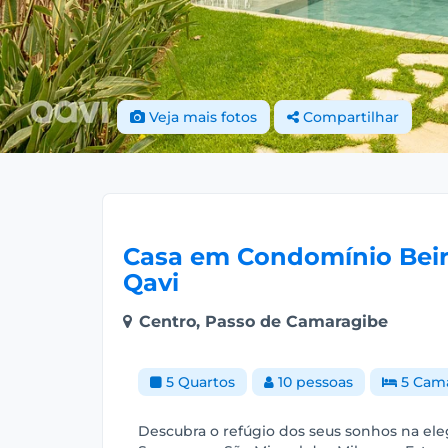
Veja mais fotos
Compartilhar
Casa em Condomínio Beir
Qavi
Centro, Passo de Camaragibe
5 Quartos
10 pessoas
5 Cam
Descubra o refúgio dos seus sonhos na ele