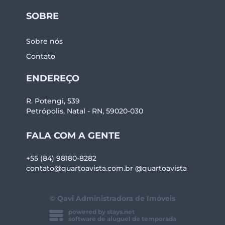
SOBRE
Sobre nós
Contato
ENDEREÇO
R. Potengi, 539
Petrópolis, Natal - RN, 59020-030
FALA COM A GENTE
+55 (84) 98180-8282
contato@quartoavista.com.br
@quartoavista
© Qavi Administradora de Imóveis
powered by stays.net
software de aluguel de temporada