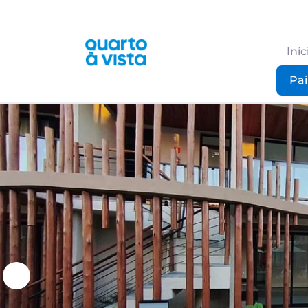
Iníc
Pai