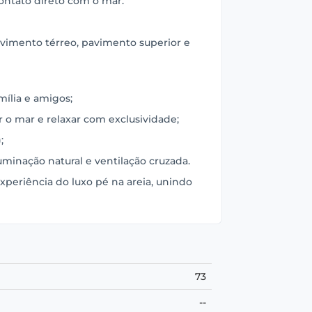
ontato direto com o mar.
avimento térreo, pavimento superior e
mília e amigos;
r o mar e relaxar com exclusividade;
;
minação natural e ventilação cruzada.
xperiência do luxo pé na areia, unindo
73
--