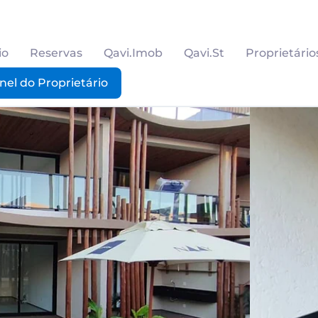
io
Reservas
Qavi.Imob
Qavi.St
Proprietário
nel do Proprietário