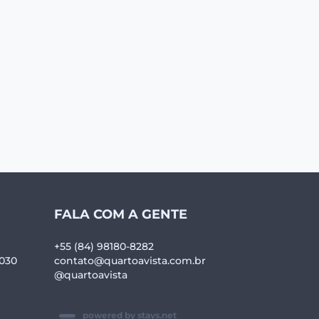
FALA COM A GENTE
+55 (84) 98180-8282
-030
contato@quartoavista.com.br
@quartoavista
powered by stays.net