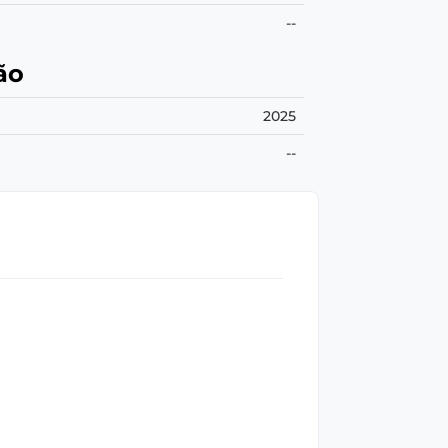
--
ão
2025
--