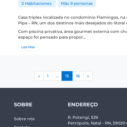
3 Habitaciones
Máx 9 personas
Casa triplex localizada no condomínio Flamingos, na
Pipa – RN, um dos destinos mais desejados do litoral
Com piscina privativa, área gourmet externa com chu
espaço foi pensado para propor...
Lea Mas
(current)
«
1
...
15
16
»
SOBRE
ENDEREÇO
R. Potengi, 539
Sobre nós
Petrópolis, Natal - RN, 59020