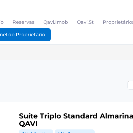
io
Reservas
Qavi.Imob
Qavi.St
Proprietário
nel do Proprietário
Suíte Triplo Standard Almarin
QAVI