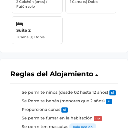
2 Colchón (ones) /
1 Cama (s) Doble
Futón solo
Suite 2
1 Cama (s) Doble
Reglas del Alojamiento
Se permite niños (desde 02 hasta 12 años)
sí
Se Permite bebés (menores que 2 años)
sí
Proporciona cunas
sí
Se permite fumar en la habitación
no
Se permiten mascotas
bajo pedido