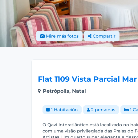
Mire más fotos
Compartir
Flat 1109 Vista Parcial Ma
Petrópolis, Natal
1 Habitación
2 personas
1 C
O Qavi Interatlântico está localizado no bai
com uma visão privilegiada das Praias do F
Artistas. Um quarto super elegante e despo