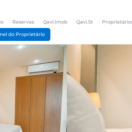
io
Reservas
Qavi.Imob
Qavi.St
Proprietário
nel do Proprietário