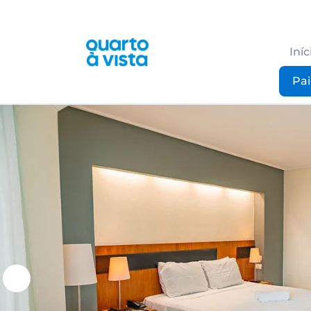
Iníc
Pai