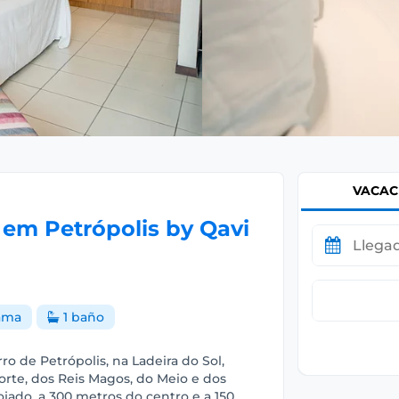
VACAC
r em Petrópolis by Qavi
ama
1 baño
rro de Petrópolis, na Ladeira do Sol,
orte, dos Reis Magos, do Meio e dos
jado, a 300 metros do centro e a 150