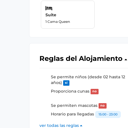
Suite
1 Cama Queen
Reglas del Alojamiento
Se permite niños (desde 02 hasta 12
años)
sí
Proporciona cunas
no
Se permiten mascotas
no
Horario para llegadas
15:00 - 23:00
ver todas las reglas