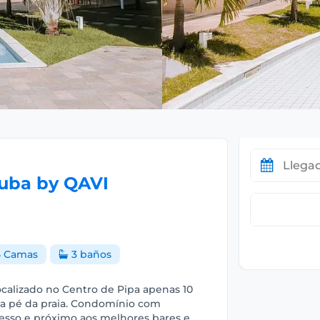
ruba by QAVI
 Camas
3 baños
alizado no Centro de Pipa apenas 10
s a pé da praia. Condomínio com
acesso e próximo aos melhores bares e