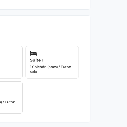
Suite 1
1 Colchón (ones) / Futón
solo
) / Futón