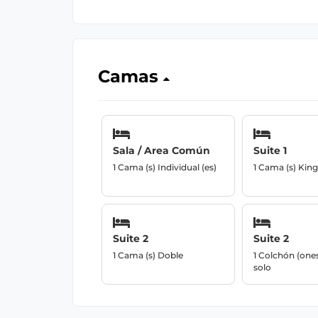
Camas
Sala / Area Común
Suite 1
1 Cama (s) Individual (es)
1 Cama (s) King
Suite 2
Suite 2
1 Cama (s) Doble
1 Colchón (ones
solo