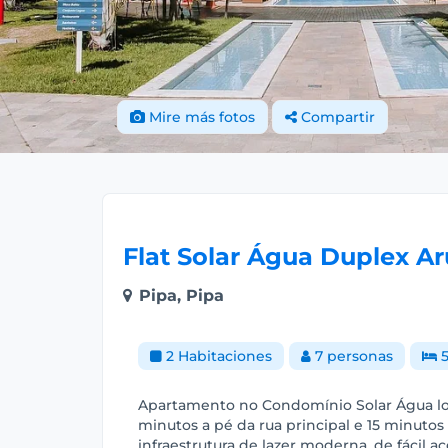
Mire más fotos
Compartir
Flat Solar Água Duplex A
Pipa, Pipa
2 Habitaciones
7 personas
5
Apartamento no Condomínio Solar Água loc
minutos a pé da rua principal e 15 minuto
infraestrutura de lazer moderna, de fácil 