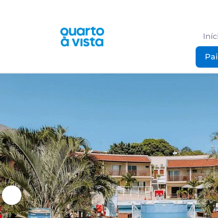
Iníc
Pai