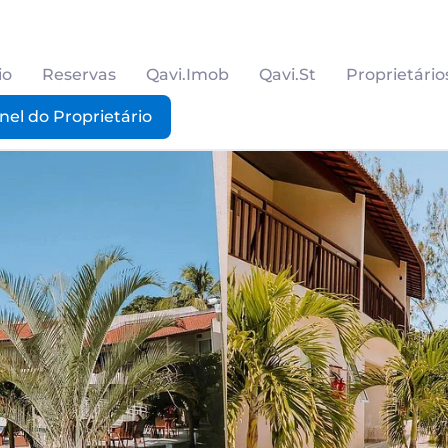
io
Reservas
Qavi.Imob
Qavi.St
Proprietário
nel do Proprietário