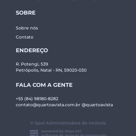
SOBRE
Sobre nós
Contato
ENDEREÇO
R. Potengi, 539
Petrópolis, Natal - RN, 59020-030
FALA COM A GENTE
+55 (84) 98180-8282
contato@quartoavista.com.br
@quartoavista
© Qavi Administradora de Imóveis
powered by stays.net
software de aluguel de temporada