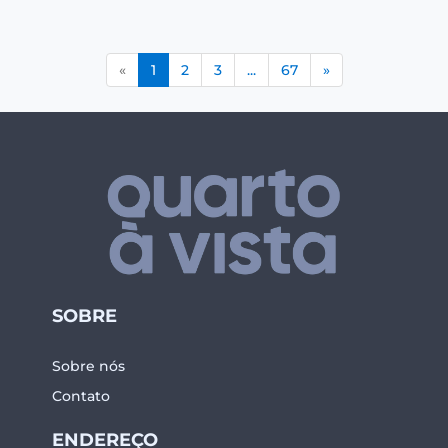
(current)
«
1
2
3
...
67
»
SOBRE
Sobre nós
Contato
ENDEREÇO