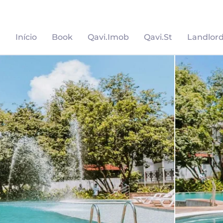
Início
Book
Qavi.Imob
Qavi.St
Landlor