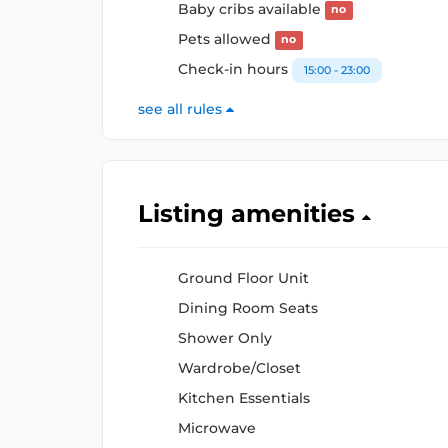
Baby cribs available
no
Pets allowed
no
Check-in hours
15:00 - 23:00
see all rules
Listing amenities
Ground Floor Unit
Dining Room Seats
Shower Only
Wardrobe/Closet
Kitchen Essentials
Microwave