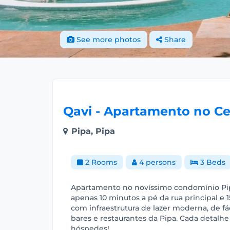
See more photos
Share
Qavi - Apartamento no Ce
Pipa, Pipa
2 Rooms
4 persons
3 Beds
Apartamento no novíssimo condomínio Pipa
apenas 10 minutos a pé da rua principal e 
com infraestrutura de lazer moderna, de f
bares e restaurantes da Pipa. Cada detalh
hóspedes!