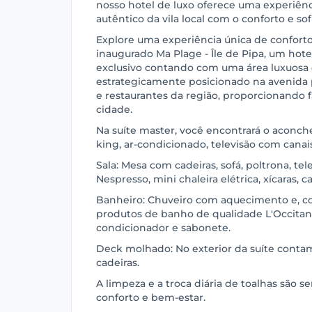
nosso hotel de luxo oferece uma experiên
autêntico da vila local com o conforto e so
Explore uma experiência única de conforto 
inaugurado Ma Plage - Île de Pipa, um ho
exclusivo contando com uma área luxuosa 
estrategicamente posicionado na avenida 
e restaurantes da região, proporcionando fá
cidade.
Na suíte master, você encontrará o aconc
king, ar-condicionado, televisão com canais
Sala: Mesa com cadeiras, sofá, poltrona, tel
Nespresso, mini chaleira elétrica, xícaras, 
Banheiro: Chuveiro com aquecimento e, c
produtos de banho de qualidade L'Occitan
condicionador e sabonete.
Deck molhado: No exterior da suíte cont
cadeiras.
A limpeza e a troca diária de toalhas são s
conforto e bem-estar.