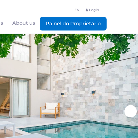
EN
Login
ds
About us
Painel do Proprietário