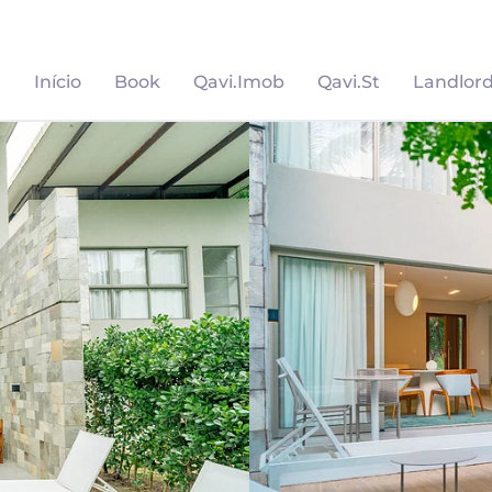
Início
Book
Qavi.Imob
Qavi.St
Landlor