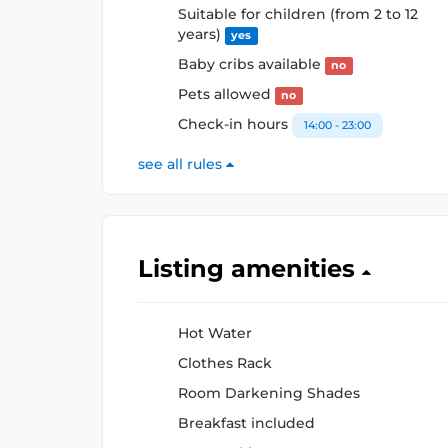
Suitable for children (from 2 to 12
years)
yes
Baby cribs available
no
Pets allowed
no
Check-in hours
14:00 - 23:00
see all rules
Listing amenities
Hot Water
Clothes Rack
Room Darkening Shades
Breakfast included