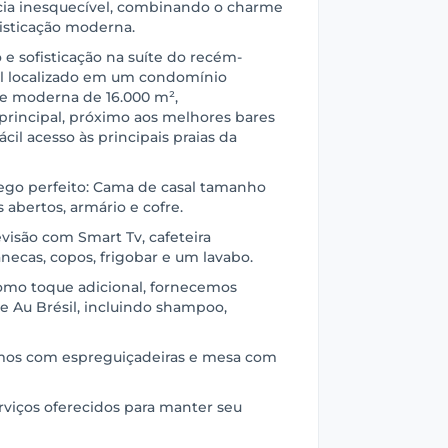
cia inesquecível, combinando o charme
fisticação moderna.
e sofisticação na suíte do recém-
tel localizado em um condomínio
e moderna de 16.000 m²,
principal, próximo aos melhores bares
cil acesso às principais praias da
hego perfeito: Cama de casal tamanho
 abertos, armário e cofre.
evisão com Smart Tv, cafeteira
canecas, copos, frigobar e um lavabo.
omo toque adicional, fornecemos
e Au Brésil, incluindo shampoo,
amos com espreguiçadeiras e mesa com
erviços oferecidos para manter seu