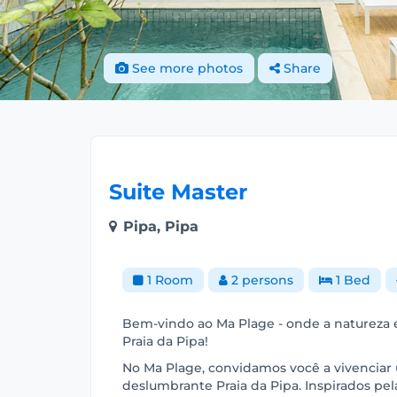
See more photos
Share
Suite Master
Pipa, Pipa
1 Room
2 persons
1 Bed
Bem-vindo ao Ma Plage - onde a natureza 
Praia da Pipa!
No Ma Plage, convidamos você a vivenciar 
deslumbrante Praia da Pipa. Inspirados pela