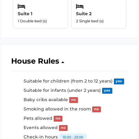
Suite 1
Suite 2
1 Double bed (s)
2 Single bed (s)
House Rules
Suitable for children (from 2 to 12 years)
yes
Suitable for infants (under 2 years)
yes
Baby cribs available
no
Smoking allowed in the room
no
Pets allowed
no
Events allowed
no
Check-in hours
15:00 - 23:00